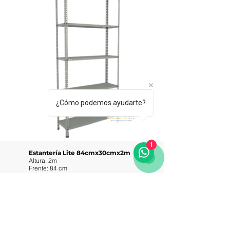
¿Cómo podemos ayudarte?
1
Estantería Lite 84cmx30cmx2m
Altura: 2m
Frente: 84 cm
Fondo: 30 cm
5 niveles
Capacidad de carga: 20-25kg por
nivel.
Tornillería Incluida
Pintura horneada Negra y gris
industrial.