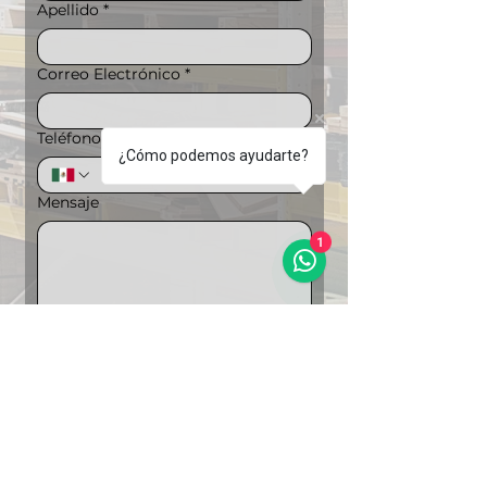
Apellido
*
Correo Electrónico
*
Teléfono
*
¿Cómo podemos ayudarte?
Mensaje
1
Puedes ampliar la información si lo 
deseas
Carga de archivos
Subir archivo
"Soluciones Integrales en 
Logística"