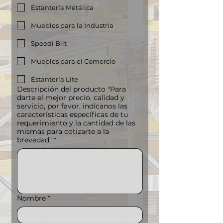
Estantería Metálica
Muebles para la Industria
Speedi Bilt
Muebles para el Comercio
Estantería Lite
Descripción del producto "Para
darte el mejor precio, calidad y
servicio, por favor, indícanos las
características específicas de tu
requerimiento y la cantidad de las
mismas para cotizarte a la
brevedad"
*
Nombre
*