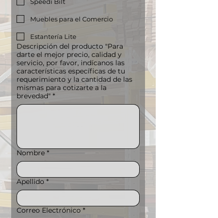
Speedi Bilt
Muebles para el Comercio
Estantería Lite
Descripción del producto "Para
darte el mejor precio, calidad y
servicio, por favor, indícanos las
características específicas de tu
requerimiento y la cantidad de las
mismas para cotizarte a la
brevedad"
*
Nombre
*
Apellido
*
Correo Electrónico
*