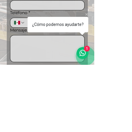
Teléfono
*
¿Cómo podemos ayudarte?
Mensaje
1
Puedes ampliar la información si lo 
deseas
Carga de archivos
Subir archivo
"Soluciones Integrales en 
Logística"
Enviar