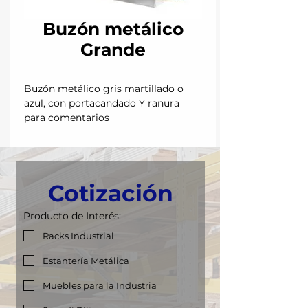
Buzón metálico
Grande
Buzón metálico gris martillado o
azul, con portacandado Y ranura
para comentarios
Cotización
Producto de Interés:
Racks Industrial
Estantería Metálica
Muebles para la Industria