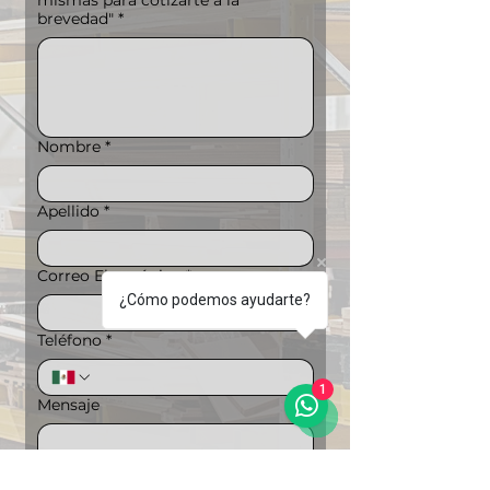
mismas para cotizarte a la
brevedad"
*
Nombre
*
Apellido
*
Correo Electrónico
*
¿Cómo podemos ayudarte?
Teléfono
*
1
Mensaje