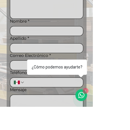
Nombre
*
Apellido
*
Correo Electrónico
*
¿Cómo podemos ayudarte?
Teléfono
*
1
Mensaje
Puedes ampliar la información si lo 