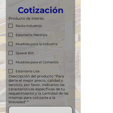
Cotización
Producto de Interés:
Racks Industrial
Estantería Metálica
Muebles para la Industria
Speedi Bilt
Muebles para el Comercio
Estantería Lite
Descripción del producto "Para
darte el mejor precio, calidad y
servicio, por favor, indícanos las
características específicas de tu
requerimiento y la cantidad de las
mismas para cotizarte a la
brevedad"
*