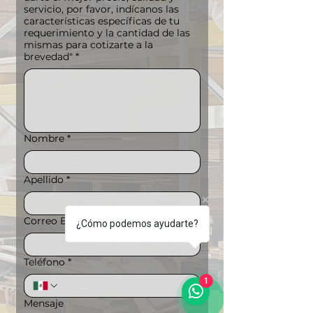
servicio, por favor, indícanos las
características específicas de tu
requerimiento y la cantidad de las
mismas para cotizarte a la
brevedad"
*
Nombre
*
Apellido
*
Correo Electrónico
*
¿Cómo podemos ayudarte?
Teléfono
*
1
Mensaje