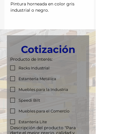
Pintura horneada en color gris
industrial o negro.
Cotización
Producto de Interés:
Racks Industrial
Estantería Metálica
Muebles para la Industria
Speedi Bilt
Muebles para el Comercio
Estantería Lite
Descripción del producto "Para
darte el mejor precio, calidad y