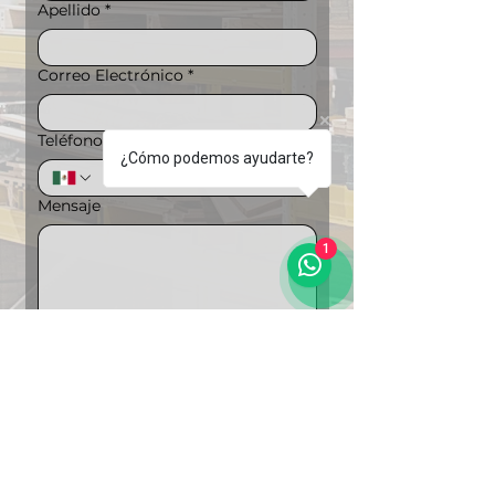
Apellido
*
Correo Electrónico
*
Teléfono
*
¿Cómo podemos ayudarte?
Mensaje
1
Puedes ampliar la información si lo 
deseas
Carga de archivos
Subir archivo
"Soluciones Integrales en 
Logística"