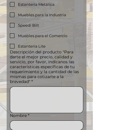
Estantería Metálica
Muebles para la Industria
Speedi Bilt
Muebles para el Comercio
Estantería Lite
Descripción del producto "Para
darte el mejor precio, calidad y
servicio, por favor, indícanos las
características específicas de tu
requerimiento y la cantidad de las
mismas para cotizarte a la
brevedad"
*
Nombre
*