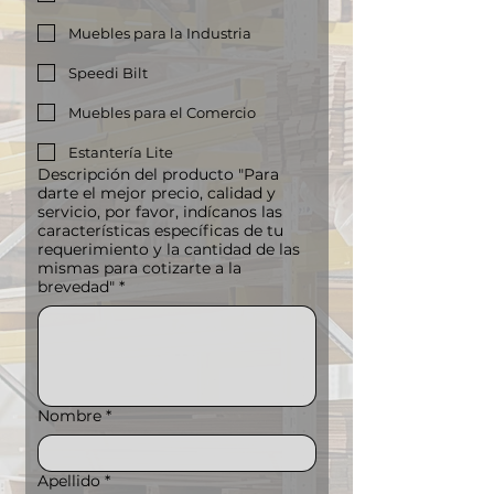
Muebles para la Industria
Speedi Bilt
Muebles para el Comercio
Estantería Lite
Descripción del producto "Para
darte el mejor precio, calidad y
servicio, por favor, indícanos las
características específicas de tu
requerimiento y la cantidad de las
mismas para cotizarte a la
brevedad"
*
Nombre
*
Apellido
*