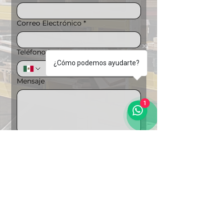
Correo Electrónico
*
Teléfono
*
¿Cómo podemos ayudarte?
Mensaje
1
Puedes ampliar la información si lo 
deseas
Carga de archivos
Subir archivo
"Soluciones Integrales en 
Logística"