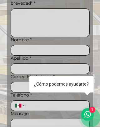
brevedad"
*
Nombre
*
Apellido
*
Correo Electrónico
*
¿Cómo podemos ayudarte?
Teléfono
*
1
Mensaje