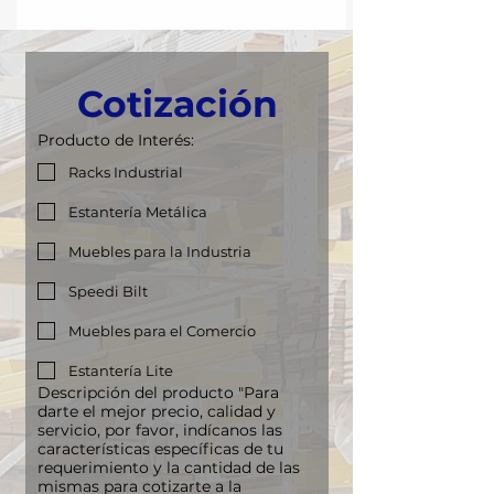
Cotización
Producto de Interés:
Racks Industrial
Estantería Metálica
Muebles para la Industria
Speedi Bilt
Muebles para el Comercio
Estantería Lite
Descripción del producto "Para
darte el mejor precio, calidad y
servicio, por favor, indícanos las
características específicas de tu
requerimiento y la cantidad de las
mismas para cotizarte a la