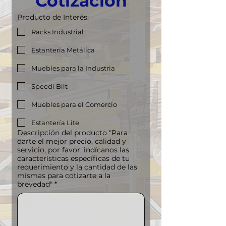
Cotización
Producto de Interés:
Racks Industrial
Estantería Metálica
Muebles para la Industria
Speedi Bilt
Muebles para el Comercio
Estantería Lite
Descripción del producto "Para
darte el mejor precio, calidad y
servicio, por favor, indícanos las
características específicas de tu
requerimiento y la cantidad de las
mismas para cotizarte a la
brevedad"
*