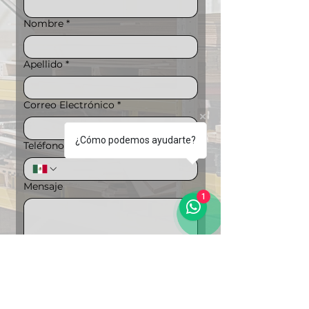
Nombre
*
Apellido
*
Correo Electrónico
*
¿Cómo podemos ayudarte?
Teléfono
*
Mensaje
1
Puedes ampliar la información si lo 
deseas
Carga de archivos