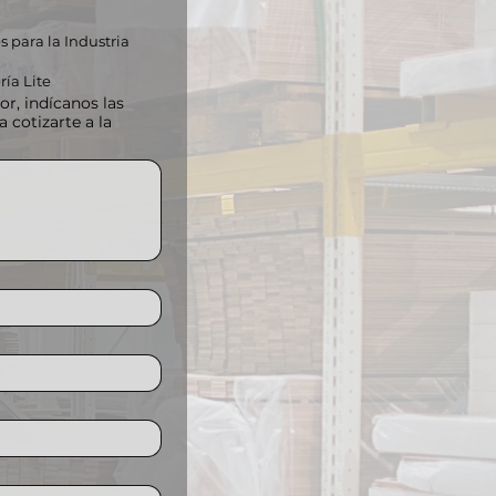
 para la Industria
ría Lite
 cotizarte a la