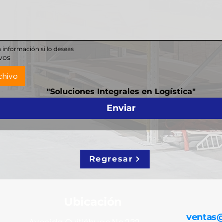
 información si lo deseas
vos
chivo
"Soluciones Integrales en Logística"
Enviar
Regresar
Ubicación
ventas