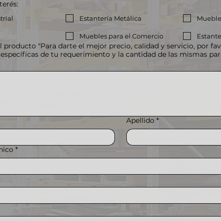
terés:
trial
Estantería Metálica
Muebles
Muebles para el Comercio
Estante
lidad y servicio, por favor, indícanos las
 específicas de tu requerimiento y la cantidad de las mismas para
Apellido
*
nico
*