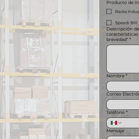
Producto de In
Racks Indus
Speedi Bilt
Descripción del producto "Para darte el mejor precio, ca
características
brevedad"
*
Nombre
*
Correo Electró
Teléfono
*
Mensaje