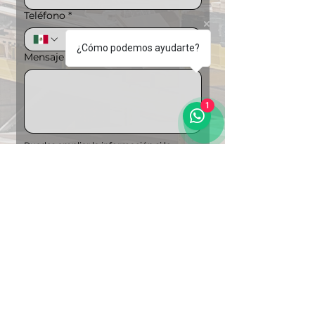
Teléfono
*
¿Cómo podemos ayudarte?
Mensaje
1
Puedes ampliar la información si lo 
deseas
Carga de archivos
Subir archivo
"Soluciones Integrales en 
Logística"
Enviar
Regresar