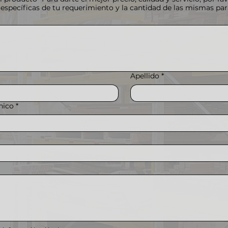
 específicas de tu requerimiento y la cantidad de las mismas para
Apellido
*
nico
*