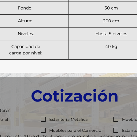
Fondo:
30 cm
Altura:
200 cm
Niveles:
Hasta 5 niveles
Capacidad de
40 kg
carga por nivel:
Cotización
terés:
trial
Estantería Metálica
Muebles
Muebles para el Comercio
Estante
lidad y servicio, por favor, indícanos las