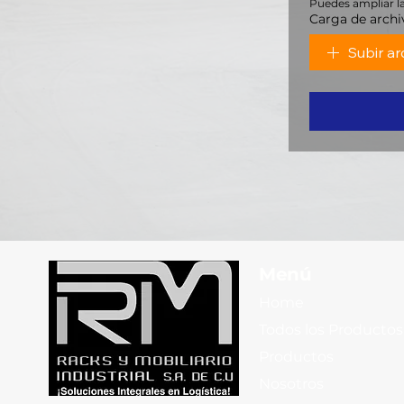
Puedes ampliar la
Carga de archi
Subir ar
Menú
Home
Todos los Productos
Productos
Nosotros