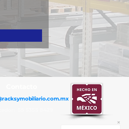
Contacto
@racksymobiliario.com.mx
ador: 55 5355 8429