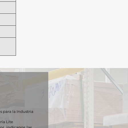
 para la Industria
ría Lite