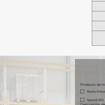
Producto de In
Racks Indus
Speedi Bilt
Descripción del producto "Para darte el mejor precio, ca