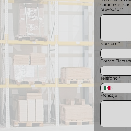
características
brevedad"
*
Nombre
*
Correo Electró
Teléfono
*
Mensaje