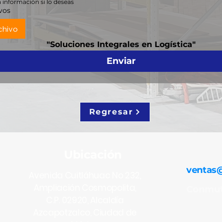
 información si lo deseas
vos
chivo
"Soluciones Integrales en Logística"
Enviar
Regresar
Ubicación
ventas
Avenida Cuitláhuac No 232,
Ampliación Cosmopolita,
Conmut
C.P. 02920, Alcaldía
Azcapotzalco, Ciudad de