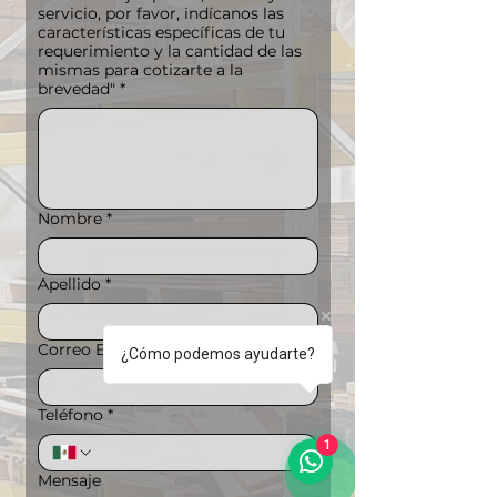
servicio, por favor, indícanos las
características específicas de tu
requerimiento y la cantidad de las
mismas para cotizarte a la
brevedad"
*
Nombre
*
Apellido
*
Correo Electrónico
*
¿Cómo podemos ayudarte?
Teléfono
*
1
Mensaje