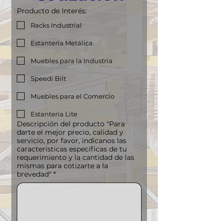
Producto de Interés:
Niveles:
Hasta 5 niveles
Racks Industrial
Capacidad de
110 kg
Estantería Metálica
carga por nivel:
Muebles para la Industria
Speedi Bilt
Muebles para el Comercio
Estantería Lite
Descripción del producto "Para
darte el mejor precio, calidad y
servicio, por favor, indícanos las
características específicas de tu
requerimiento y la cantidad de las
mismas para cotizarte a la
brevedad"
*