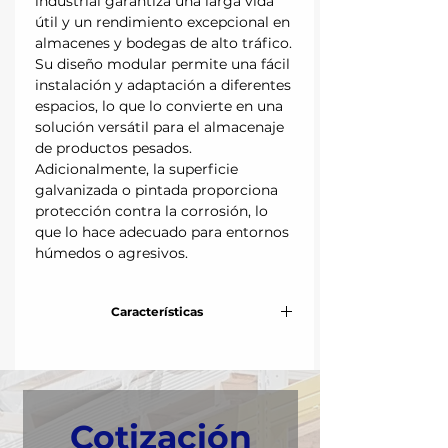
industrial garantiza una larga vida
útil y un rendimiento excepcional en
almacenes y bodegas de alto tráfico.
Su diseño modular permite una fácil
instalación y adaptación a diferentes
espacios, lo que lo convierte en una
solución versátil para el almacenaje
de productos pesados.
Adicionalmente, la superficie
galvanizada o pintada proporciona
protección contra la corrosión, lo
que lo hace adecuado para entornos
húmedos o agresivos.
Características
Frente:
84 cm
Fondo:
45 cm
Cotización
Altura:
180 cm