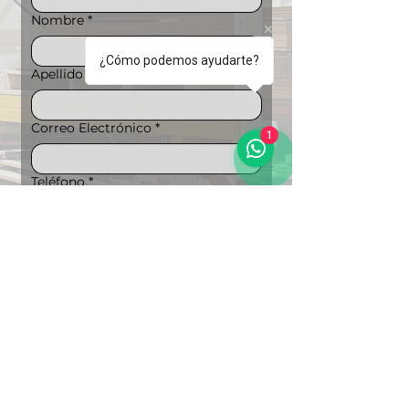
Nombre
*
¿Cómo podemos ayudarte?
Apellido
*
Correo Electrónico
*
1
Teléfono
*
Mensaje
Puedes ampliar la información si lo 
deseas
Carga de archivos