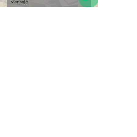
Mensaje
Puedes ampliar la información si lo 
deseas
Carga de archivos
Subir archivo
"Soluciones Integrales en 
Logística"
Enviar
Regresar