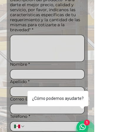
darte el mejor precio, calidad y
servicio, por favor, indícanos las
características específicas de tu
requerimiento y la cantidad de las
mismas para cotizarte a la
brevedad"
*
Nombre
*
Apellido
*
¿Cómo podemos ayudarte?
Correo Electrónico
*
Teléfono
*
1