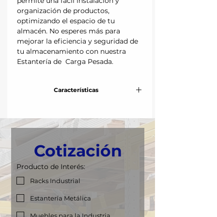
permite una fácil instalación y
organización de productos,
optimizando el espacio de tu
almacén. No esperes más para
mejorar la eficiencia y seguridad de
tu almacenamiento con nuestra
Estantería de Carga Pesada.
Características
Frente:
92 cm
Fondo:
45 cm
Cotización
Altura:
220 cm
Producto de Interés:
Niveles:
Hasta 5 niveles
Racks Industrial
Capacidad de
110 kg
Estantería Metálica
carga por nivel:
Muebles para la Industria