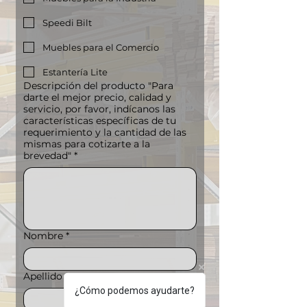
Speedi Bilt
Muebles para el Comercio
Estantería Lite
Descripción del producto "Para
darte el mejor precio, calidad y
servicio, por favor, indícanos las
características específicas de tu
requerimiento y la cantidad de las
mismas para cotizarte a la
brevedad"
*
Nombre
*
Apellido
*
¿Cómo podemos ayudarte?