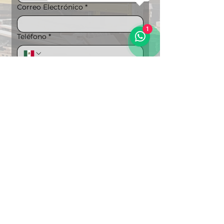
Correo Electrónico
*
1
Teléfono
*
Mensaje
Puedes ampliar la información si lo 
deseas
Carga de archivos
Subir archivo
"Soluciones Integrales en 
Logística"
Enviar