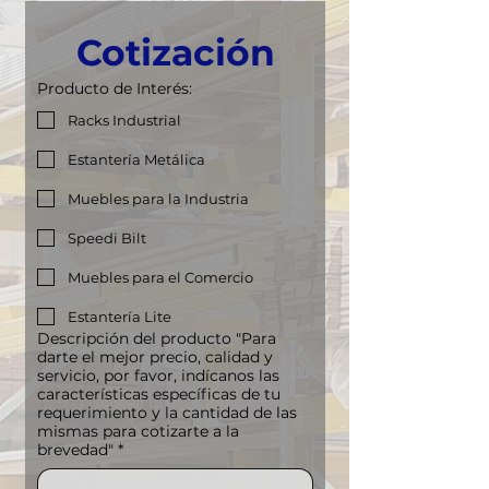
Cotización
Producto de Interés:
Racks Industrial
Estantería Metálica
Muebles para la Industria
Speedi Bilt
Muebles para el Comercio
Estantería Lite
Descripción del producto "Para
darte el mejor precio, calidad y
servicio, por favor, indícanos las
características específicas de tu
requerimiento y la cantidad de las
mismas para cotizarte a la
brevedad"
*