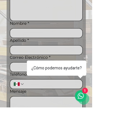
Nombre
*
Apellido
*
Correo Electrónico
*
¿Cómo podemos ayudarte?
Teléfono
*
Mensaje
1
Puedes ampliar la información si lo 