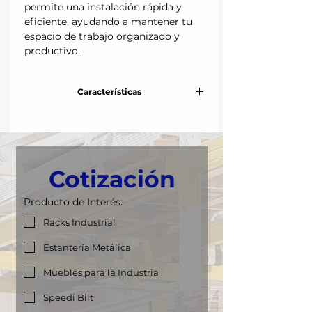
permite una instalación rápida y
eficiente, ayudando a mantener tu
espacio de trabajo organizado y
productivo.
Características
Frente:
84 cm
Fondo:
30 cm
Cotización
Altura:
220 cm
Producto de Interés:
Niveles:
Hasta 5 niveles
Racks Industrial
Capacidad de
40 kg
Estantería Metálica
carga por nivel:
Muebles para la Industria
Speedi Bilt