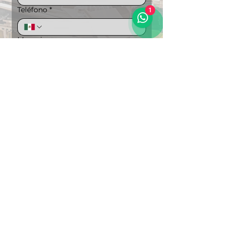
Teléfono
*
1
Mensaje
Puedes ampliar la información si lo 
deseas
Carga de archivos
Subir archivo
"Soluciones Integrales en 
Logística"
Enviar
Regresar