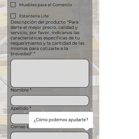
Muebles para el Comercio
Estantería Lite
Descripción del producto "Para
darte el mejor precio, calidad y
servicio, por favor, indícanos las
características específicas de tu
requerimiento y la cantidad de las
mismas para cotizarte a la
brevedad"
*
Nombre
*
Apellido
*
¿Cómo podemos ayudarte?
Correo Electrónico
*