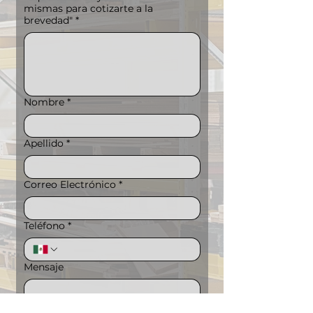
mismas para cotizarte a la
brevedad"
*
Nombre
*
Apellido
*
Correo Electrónico
*
Teléfono
*
Mensaje