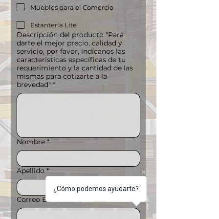
Muebles para el Comercio
Estantería Lite
Descripción del producto "Para
darte el mejor precio, calidad y
servicio, por favor, indícanos las
características específicas de tu
requerimiento y la cantidad de las
mismas para cotizarte a la
brevedad"
*
Nombre
*
Apellido
*
¿Cómo podemos ayudarte?
Correo Electrónico
*