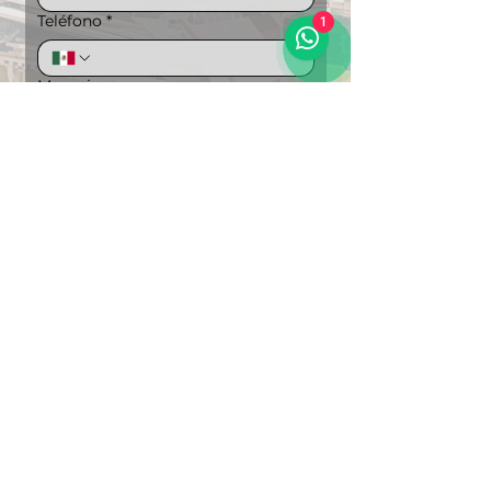
Teléfono
*
1
Mensaje
Puedes ampliar la información si lo 
deseas
Carga de archivos
Subir archivo
"Soluciones Integrales en 
Logística"
Enviar
Regresar