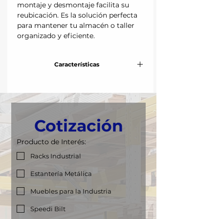
montaje y desmontaje facilita su
reubicación. Es la solución perfecta
para mantener tu almacén o taller
organizado y eficiente.
Características
Frente:
84 cm
Fondo:
45 cm
Cotización
Altura:
180 cm
Producto de Interés:
Niveles:
Hasta 5 niveles
Racks Industrial
Capacidad de
40 kg
Estantería Metálica
carga por nivel:
Muebles para la Industria
Speedi Bilt