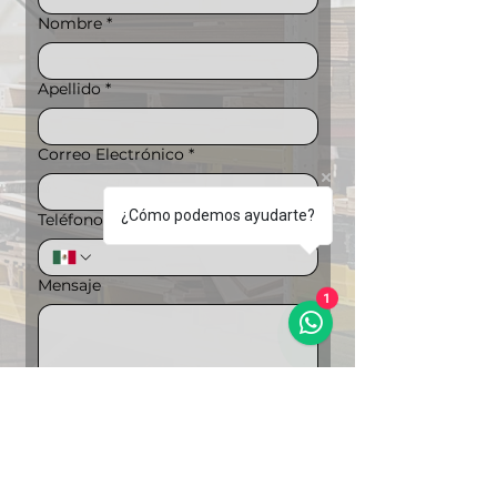
Nombre
*
Apellido
*
Correo Electrónico
*
¿Cómo podemos ayudarte?
Teléfono
*
Mensaje
1
Puedes ampliar la información si lo 
deseas
Carga de archivos