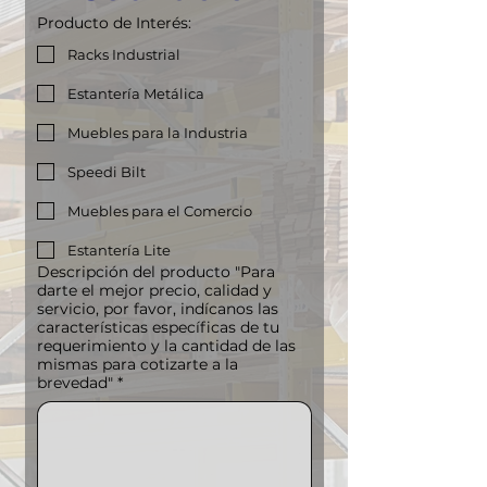
Producto de Interés:
Racks Industrial
Estantería Metálica
Muebles para la Industria
Speedi Bilt
Muebles para el Comercio
Estantería Lite
Descripción del producto "Para
darte el mejor precio, calidad y
servicio, por favor, indícanos las
características específicas de tu
requerimiento y la cantidad de las
mismas para cotizarte a la
brevedad"
*