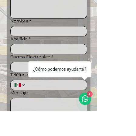
Nombre
*
Apellido
*
Correo Electrónico
*
¿Cómo podemos ayudarte?
Teléfono
*
1
Mensaje
Puedes ampliar la información si lo 