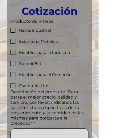
Cotización
Producto de Interés:
Racks Industrial
Estantería Metálica
Muebles para la Industria
Speedi Bilt
Muebles para el Comercio
Estantería Lite
Descripción del producto "Para
darte el mejor precio, calidad y
servicio, por favor, indícanos las
características específicas de tu
requerimiento y la cantidad de las
mismas para cotizarte a la
brevedad"
*