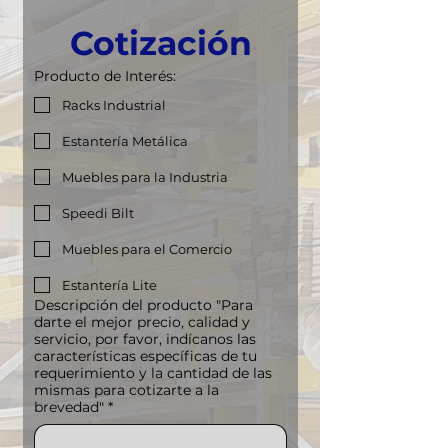
Cotización
Producto de Interés:
Racks Industrial
Estantería Metálica
Muebles para la Industria
Speedi Bilt
Muebles para el Comercio
Estantería Lite
Descripción del producto "Para
darte el mejor precio, calidad y
servicio, por favor, indícanos las
características específicas de tu
requerimiento y la cantidad de las
mismas para cotizarte a la
brevedad"
*