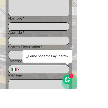
Nombre
*
Apellido
*
Correo Electrónico
*
¿Cómo podemos ayudarte?
Teléfono
*
Mensaje
1
Puedes ampliar la información si lo 