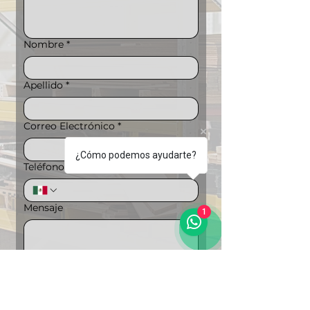
Nombre
*
Apellido
*
Correo Electrónico
*
¿Cómo podemos ayudarte?
Teléfono
*
Mensaje
1
Puedes ampliar la información si lo 
deseas