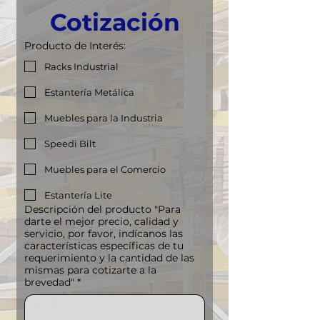
Cotización
Producto de Interés:
Racks Industrial
Estantería Metálica
Muebles para la Industria
Speedi Bilt
Muebles para el Comercio
Estantería Lite
Descripción del producto "Para
darte el mejor precio, calidad y
servicio, por favor, indícanos las
características específicas de tu
requerimiento y la cantidad de las
mismas para cotizarte a la
brevedad"
*