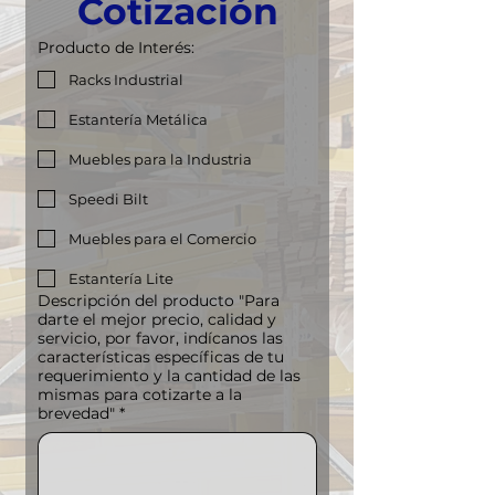
Cotización
Producto de Interés:
Racks Industrial
Estantería Metálica
Muebles para la Industria
Speedi Bilt
Muebles para el Comercio
Estantería Lite
Descripción del producto "Para
darte el mejor precio, calidad y
servicio, por favor, indícanos las
características específicas de tu
requerimiento y la cantidad de las
mismas para cotizarte a la
brevedad"
*