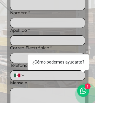
Nombre
*
Apellido
*
Correo Electrónico
*
¿Cómo podemos ayudarte?
Teléfono
*
Mensaje
1
Puedes ampliar la información si lo 
deseas
Carga de archivos